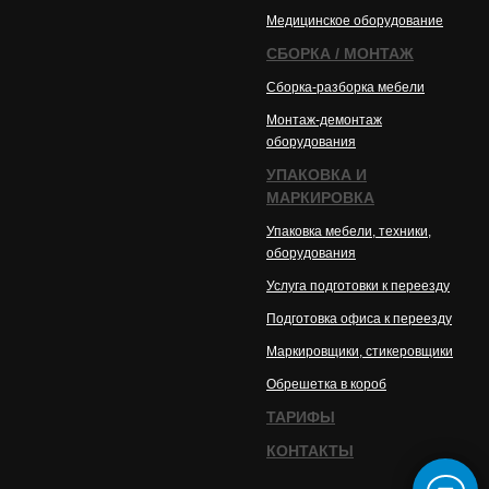
Медицинское оборудовани
е
СБОРКА / МОНТАЖ
Сборка-разборка мебели
Монтаж-демонтаж
оборудован
ия
УПАКОВКА И
МАРКИРОВКА
Упаковка мебели, техники
,
оборудования
Услуга подготовки к переезду
Подготовка офиса к переезду
Маркировщики, стикеровщики
Обрешетка в короб
ТАРИФЫ
КОНТАКТЫ